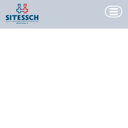
INICIAL
-
O SITESSCH
NOTÍCIAS
EDITAIS
JORNAL
FILIAÇÕES
CONVÊNIOS
FOTOS
CONVENÇÕES
CONTATO