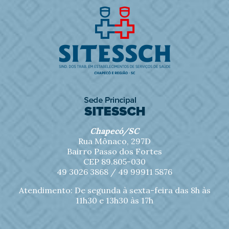
Chapecó/SC
Rua Mônaco, 297D
Bairro Passo dos Fortes
CEP 89.805-030
49 3026 3868 /
49 99911 5876
Atendimento: De segunda à sexta-feira das 8h às
11h30 e 13h30 às 17h