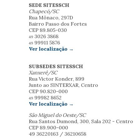
SEDE SITESSCH
Chapecó/SC
Rua Mônaco, 297D
Bairro Passo dos Fortes
CEP 89.805-030
3026 3868
49
99911 5876
49
Ver localização →
SUBSEDES SITESSCH
Xanxerê/SC
Rua Victor Konder, 899
Junto ao SINTERXAR, Centro
CEP 90.820-000
99982 8652
49
Ver localização →
São Miguel do Oeste/SC
Rua Santos Dumond, 300, Sala 202 - Centro
CEP 89.900-000
49 36220163 / 36210658