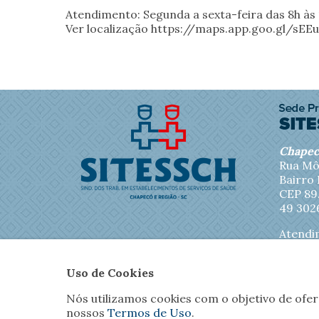
Atendimento: Segunda a sexta-feira das 8h às
Ver localização https://maps.app.goo.gl/sE
Chape
Rua Mô
Bairro
CEP 89
49 302
Atendi
sexta-f
13h30 à
Uso de Cookies
Nós utilizamos cookies com o objetivo de ofe
nossos
Termos de Uso
.
Inicial
O Sitessch
No