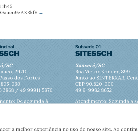
 11h45
EuGaacu9zAXRkf8
→
có/SC
Xanxerê/SC
naco, 297D
Rua Victor Konder, 899
 Passo dos Fortes
Junto ao SINTERXAR, Cen
.805-030
CEP 90.820-000
6 3868 /
49 99911 5876
49 9-9982 8652
mento: De segunda à
Atendimento: Segunda a s
eira das 8h às 11h30 e
feira das 8h às 11h45
s 17h
recer a melhor experiência no uso do nosso site. Ao cont
tícias
Jornal Sitessch
Filiações
Convê