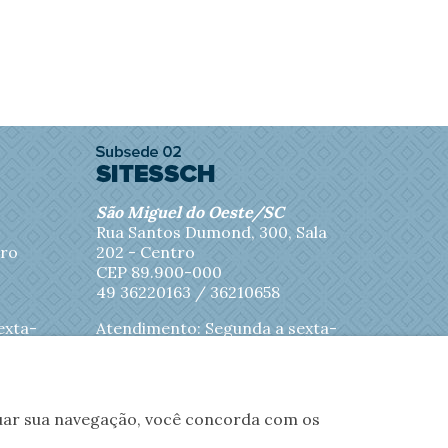
São Miguel do Oeste/SC
Rua Santos Dumond, 300, Sala
tro
202 - Centro
CEP 89.900-000
49 36220163 / 36210658
exta-
Atendimento: Segunda a sexta-
feira das 8h às 11h45
inuar sua navegação, você concorda com os
nios
Fotos
Contato